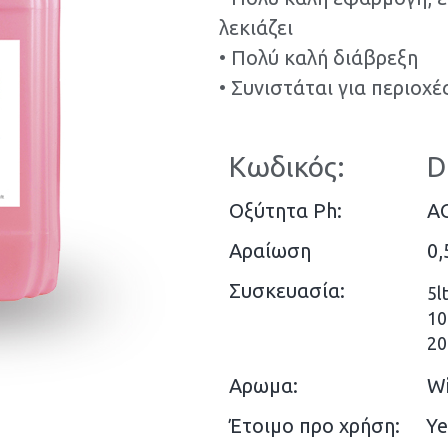
λεκιάζει
• Πολύ καλή διάβρεξη
• Συνιστάται για περιοχ
Κωδικός:
D
Οξύτητα Ph:
AC
Αραίωση
0,
Συσκευασία:
5l
10
20
Αρωμα:
Wi
Έτοιμο προ χρήση:
Ye