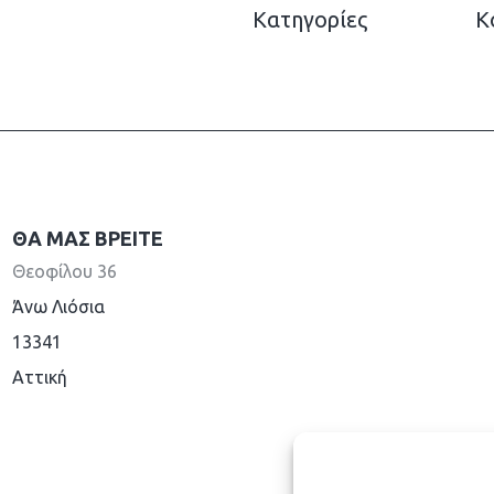
Κατηγορίες
Κ
ΘΑ ΜΑΣ ΒΡΕΊΤΕ
Θεοφίλου 36
Άνω Λιόσια
13341
Aττική