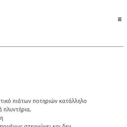
τικό πιάτων ποτηριών κατάλληλο
ά πλυντήρια.
ύη
επομένως στεγνώνει και δεν