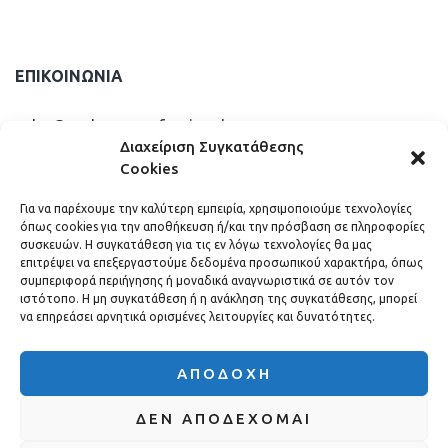
ΕΠΙΚΟΙΝΩΝΊΑ
sales@andreou-professional.gr
Διαχείριση Συγκατάθεσης
Cookies
info@andreou-professional.gr
Για να παρέχουμε την καλύτερη εμπειρία, χρησιμοποιούμε τεχνολογίες
όπως cookies για την αποθήκευση ή/και την πρόσβαση σε πληροφορίες
+30 210 2475724
συσκευών. Η συγκατάθεση για τις εν λόγω τεχνολογίες θα μας
επιτρέψει να επεξεργαστούμε δεδομένα προσωπικού χαρακτήρα, όπως
συμπεριφορά περιήγησης ή μοναδικά αναγνωριστικά σε αυτόν τον
ιστότοπο. Η μη συγκατάθεση ή η ανάκληση της συγκατάθεσης, μπορεί
να επηρεάσει αρνητικά ορισμένες λειτουργίες και δυνατότητες.
ΑΠΟΔΟΧΉ
ΔΕΝ ΑΠΟΔΈΧΟΜΑΙ
Andreou
©. All rights
Professional
reserved.