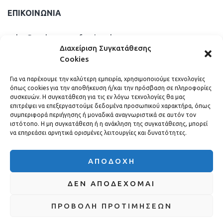
ΕΠΙΚΟΙΝΩΝΊΑ
sales@andreou-professional.gr
Διαχείριση Συγκατάθεσης
Cookies
info@andreou-professional.gr
Για να παρέχουμε την καλύτερη εμπειρία, χρησιμοποιούμε τεχνολογίες
όπως cookies για την αποθήκευση ή/και την πρόσβαση σε πληροφορίες
+30 210 2475724
συσκευών. Η συγκατάθεση για τις εν λόγω τεχνολογίες θα μας
επιτρέψει να επεξεργαστούμε δεδομένα προσωπικού χαρακτήρα, όπως
συμπεριφορά περιήγησης ή μοναδικά αναγνωριστικά σε αυτόν τον
ιστότοπο. Η μη συγκατάθεση ή η ανάκληση της συγκατάθεσης, μπορεί
να επηρεάσει αρνητικά ορισμένες λειτουργίες και δυνατότητες.
ΑΠΟΔΟΧΉ
ΔΕΝ ΑΠΟΔΈΧΟΜΑΙ
Andreou
©. All rights
Professional
reserved.
Όροι και Προϋποθέσεις
Πολιτική Cookies (ΕΕ)
ΠΡΟΒΟΛΉ ΠΡΟΤΙΜΉΣΕΩΝ